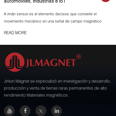
automóviles, industrias e IoT
A imán sensor es el elemento decisivo que convierte el
movimiento mecánico en una señal de campo magnético
interpretable, determinando directamente la precisión,
READ MORE
confiabilidad y longevidad de los sistemas de medición de
posición, velocidad y á...
Jinlun Magnet se especializó en investigación y desarrollo,
producción y venta de tierras raras permanentes de alto
rendimiento Materiales magnéticos.