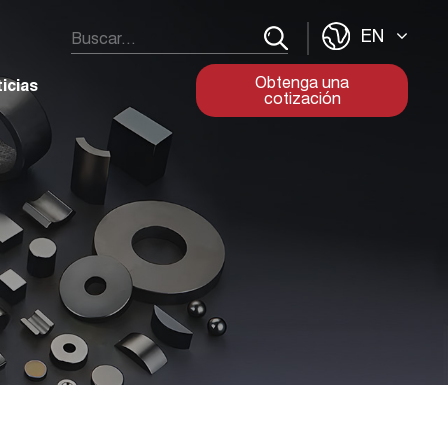
EN
Obtenga una
icias
cotización