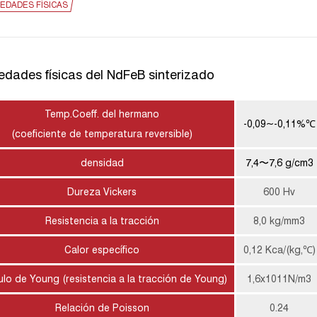
EDADES FÍSICAS
edades físicas del NdFeB sinterizado
Temp.Coeff. del hermano
-0,09~-0,11%℃
(coeficiente de temperatura reversible)
densidad
7,4〜7,6 g/cm3
Dureza Vickers
600 Hv
Resistencia a la tracción
8,0 kg/mm3
Calor específico
0,12 Kca/(kg,℃)
lo de Young (resistencia a la tracción de Young)
1,6x1011N/m3
Relación de Poisson
0.24